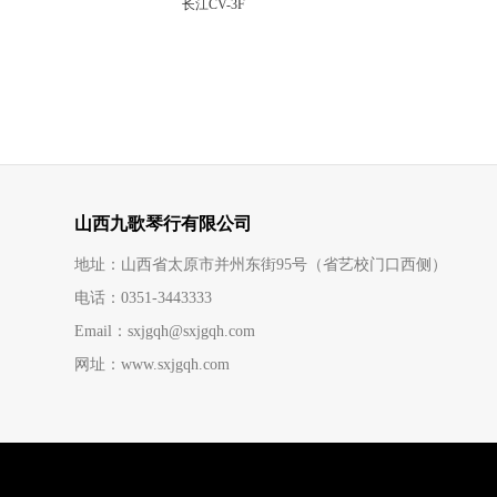
长江CV-3F
山西九歌琴行有限公司
地址：山西省太原市并州东街95号（省艺校门口西侧）
电话：0351-3443333
Email：sxjgqh@sxjgqh.com
网址：www.sxjgqh.com