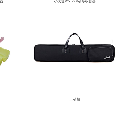
音器
小天使WST-588胡琴校音器
二胡包